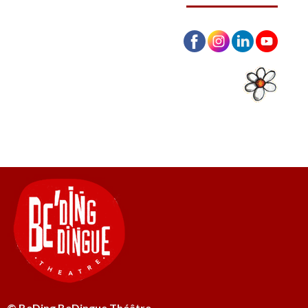
© BeDing BeDingue Théâtre