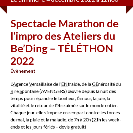
Spectacle Marathon de
l’impro des Ateliers du
Be’Ding – TÉLÉTHON
2022
Évènement
L’
A
gence
V
ersaillaise de l’
EN
traide, de la
GÉ
nérosité du
R
ire
S
pontané (AVENGERS) œuvre depuis la nuit des
temps pour répandre le bonheur, l’amour, la joie, la
vitalité et le retour de l’être aimée sur le monde entier.
Chaque jour, elle s’impose en rempart contre les forces
du mal, la pluie et la maladie, de 7h à 20h (21h les week-
ends et les jours fériés – devis gratuit)