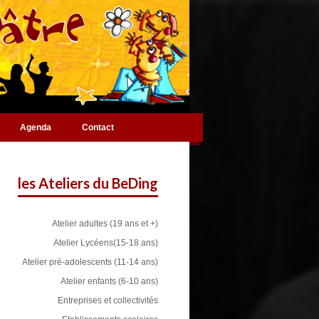
Agenda
Contact
les Ateliers du BeDing
Atelier adultes (19 ans et +)
Atelier Lycéens(15-18 ans)
Atelier pré-adolescents (11-14 ans)
Atelier enfants (6-10 ans)
Entreprises et collectivités