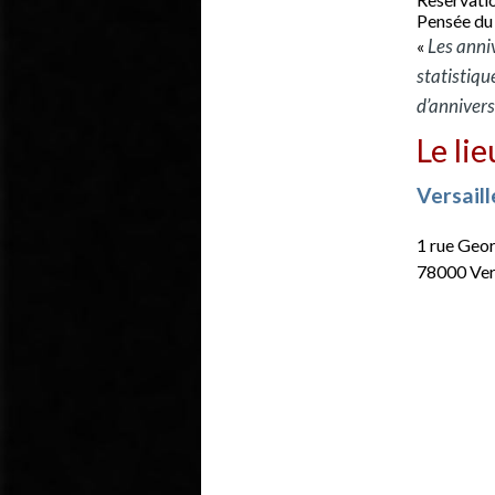
Pensée du 
Les anniv
«
statistiqu
d’annivers
Le lie
Versail
1 rue Geo
78000 Ver