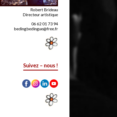
Robert Brideau
Directeur artistique
06 62 01 73 94
bedingbedingue@free.fr
Suivez – nous !