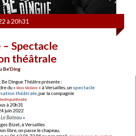
022 à 20h31
 – Spectacle
on théâtrale
u Be’Ding
 Be Dingue Théâtre présente :
dre du «
» à Versailles, un
spectacle
Mois Molière
sation théâtrale
, par la compagnie
edinguetheatre
us à 20h31
4 juin 2022
Le Bateau
«
»
ges Bizet, à Versailles
ion libre, on passe le chapeau.
n au 06 62 01 73 94 ou par email,
.