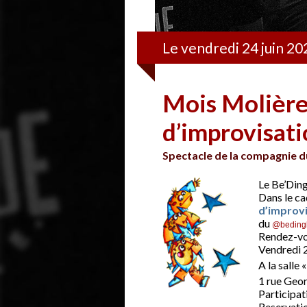
Le vendredi 24 juin 2
Mois Molière
d’improvisati
Spectacle de la compagnie d
Le Be’Ding
Dans le ca
d’improvi
du
@bedingb
Rendez-vo
Vendredi 2
A la salle 
1 rue Geor
Participat
Reservatio