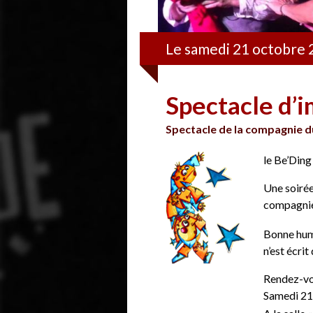
Le samedi 21 octobre 
Spectacle d’i
Spectacle de la compagnie d
le Be’Ding
Une soiré
compagni
Bonne hume
n’est écri
Rendez-vo
Samedi 21