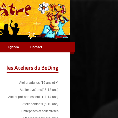
Agenda
Contact
les Ateliers du BeDing
Atelier adultes (19 ans et +)
Atelier Lycéens(15-18 ans)
Atelier pré-adolescents (11-14 ans)
Atelier enfants (6-10 ans)
Entreprises et collectivités