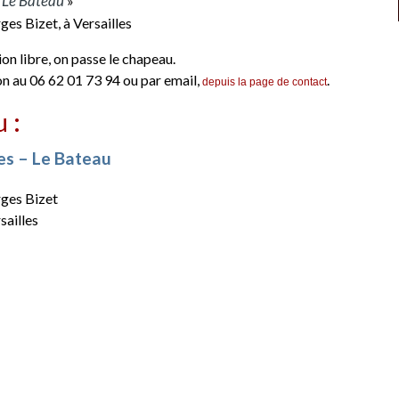
Le Bateau
«
»
ges Bizet, à Versailles
ion libre, on passe le chapeau.
n au 06 62 01 73 94 ou par email,
.
depuis la page de contact
u :
les – Le Bateau
rges Bizet
sailles