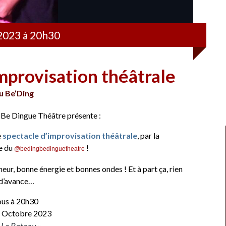
2023 à 20h30
mprovisation théâtrale
u Be’Ding
 Be Dingue Théâtre présente :
e
spectacle d’improvisation théâtrale
, par la
e du
!
@bedingbedinguetheatre
ur, bonne énergie et bonnes ondes ! Et à part ça, rien
t d’avance…
us à 20h30
 Octobre 2023