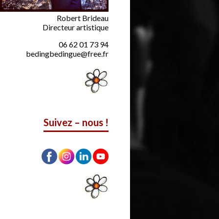
Robert Brideau
Directeur artistique
06 62 01 73 94
bedingbedingue@free.fr
Suivez – nous !