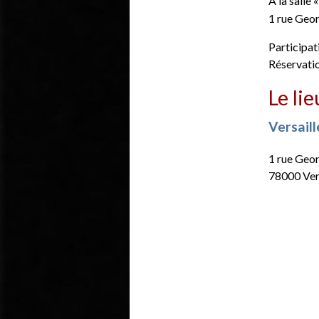
A la salle 
1 rue Geor
Participat
Réservatio
Le lie
Versail
1 rue Geo
78000 Ver