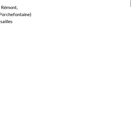
 Rémont,
 Porchefontaine)
sailles