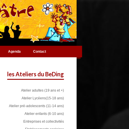
Agenda
Contact
les Ateliers du BeDing
Atelier adultes (19 ans et +)
Atelier Lycéens(15-18 ans)
Atelier pré-adolescents (11-14 ans)
Atelier enfants (6-10 ans)
Entreprises et collectivités