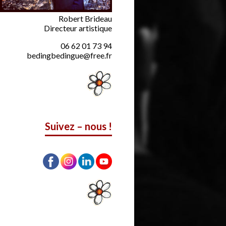
Robert Brideau
Directeur artistique
06 62 01 73 94
bedingbedingue@free.fr
Suivez – nous !