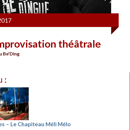
 2017
mprovisation théâtrale
u Be’Ding
u :
les – Le Chapiteau Méli Mélo