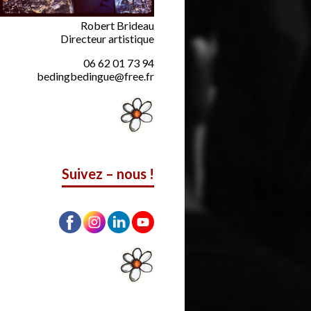
Robert Brideau
Directeur artistique
06 62 01 73 94
bedingbedingue@free.fr
Suivez – nous !