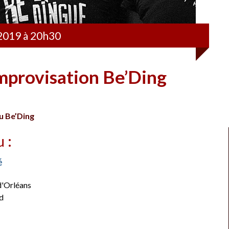
2019 à 20h30
improvisation Be’Ding
u Be’Ding
u :
é
d'Orléans
d