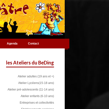
Agenda
Contact
les Ateliers du BeDing
Atelier adultes (19 ans et +)
Atelier Lycéens(15-18 ans)
Atelier pré-adolescents (11-14 ans)
Atelier enfants (6-10 ans)
Entreprises et collectivités