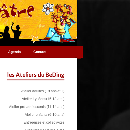
Agenda
Contact
les Ateliers du BeDing
Atelier adultes (19 ans et +)
Atelier Lycéens(15-18 ans)
Atelier pré-adolescents (11-14 ans)
Atelier enfants (6-10 ans)
Entreprises et collectivités