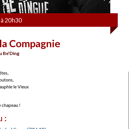
 à 20h30
 la Compagnie
u Be’Ding
êtes,
outons,
uphle le Vieux
e chapeau !
u :