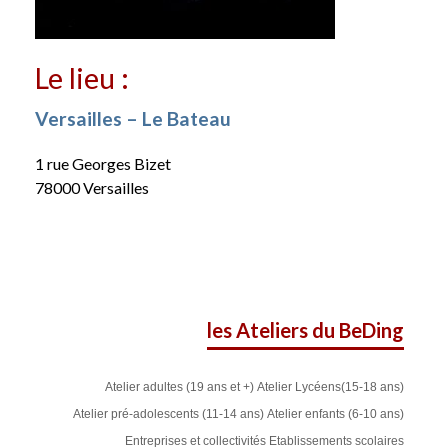
Le lieu :
Versailles – Le Bateau
1 rue Georges Bizet
78000 Versailles
les Ateliers du BeDing
Atelier adultes (19 ans et +)
Atelier Lycéens(15-18 ans)
Atelier pré-adolescents (11-14 ans)
Atelier enfants (6-10 ans)
Entreprises et collectivités
Etablissements scolaires